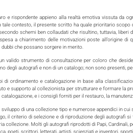
iaro e rispondente appieno alla realtà emotiva vissuta da o
n tale contesto, il presente scritto ha quale prioritario scopo 
secondo schemi ben collaudati che risultino, tuttavia, liberi 
esa a chiarimento delle motivazioni poste all'origine di qu
 i dubbi che possano sorgere in merito.
un valido strumento di consultazione per coloro che desidera
ismo degli autografi e non di un catalogo; non sono presenti, pe
di ordinamento e catalogazione in base alla classificazione
iuto e supporto al collezionista per strutturare e formare la pr
a catalogazione, e i consigli forniti per il restauro, la manut
sviluppo di una collezione tipo e numerose appendici in cui so
 il criterio di selezione e di riproduzione degli autografi s
ria collezione. Molti gli autografi riprodotti di Papi, Cardinali,
eti, scrittori, letterati, artisti, scienziati e inventori, sportiv