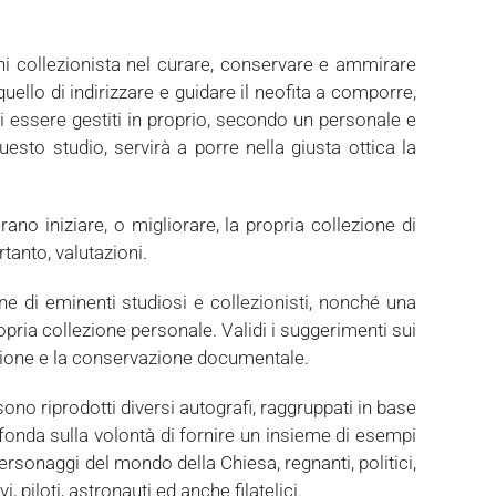
gni collezionista nel curare, conservare e ammirare
quello di indirizzare e guidare il neofita a comporre,
di essere gestiti in proprio, secondo un personale e
esto studio, servirà a porre nella giusta ottica la
no iniziare, o migliorare, la propria collezione di
rtanto, valutazioni.
 di eminenti studiosi e collezionisti, nonché una
opria collezione personale. Validi i suggerimenti sui
enzione e la conservazione documentale.
no riprodotti diversi autografi, raggruppati in base
i fonda sulla volontà di fornire un insieme di esempi
 personaggi del mondo della Chiesa, regnanti, politici,
i, piloti, astronauti ed anche filatelici.