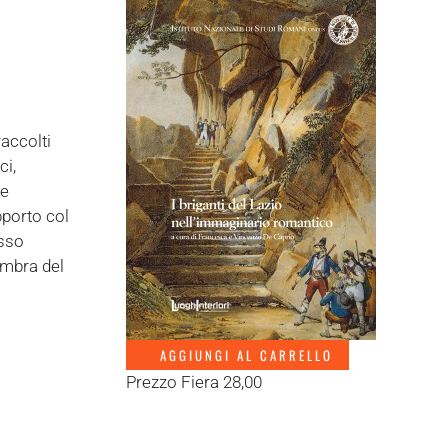
raccolti
ci,
he
pporto col
esso
’ombra del
AGGIUNGI AL CARRELLO
Prezzo Fiera 28,00