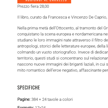
Prezzo fiera 28,00
Il libro, curato da Francesca e Vincenzo De Caprio,
Nella prima metà dell’Ottocento, al tramonto del Grand
conquistano la scena europea e nordamericana nella le
studiano le loro immagini nate attraverso il filtro del
antropologi, storici delle letterature europee, della 
colmando un vuoto storiografico. Invece di dedicarsi
territorio, questi studi si concentrano sul relazionar
nascono nuove immagini dei briganti laziali, in cui si
mito romantico dell’eroe negativo, affascinante perch
SPECIFICHE
Pagine:
384 + 24 tavole a colori
Formato:
17x24