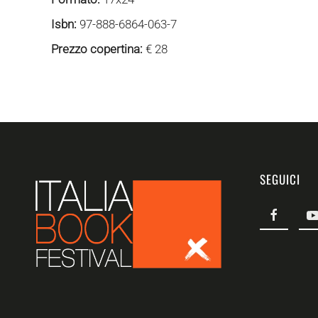
Isbn:
97-888-6864-063-7
Prezzo copertina:
€ 28
SEGUICI