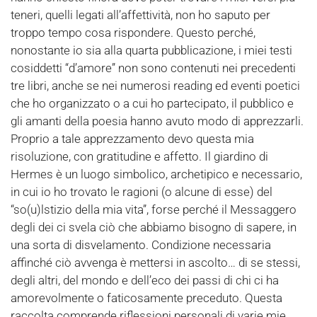
teneri, quelli legati all’affettività, non ho saputo per
troppo tempo cosa rispondere. Questo perché,
nonostante io sia alla quarta pubblicazione, i miei testi
cosiddetti “d’amore” non sono contenuti nei precedenti
tre libri, anche se nei numerosi reading ed eventi poetici
che ho organizzato o a cui ho partecipato, il pubblico e
gli amanti della poesia hanno avuto modo di apprezzarli.
Proprio a tale apprezzamento devo questa mia
risoluzione, con gratitudine e affetto. Il giardino di
Hermes è un luogo simbolico, archetipico e necessario,
in cui io ho trovato le ragioni (o alcune di esse) del
“so(u)lstizio della mia vita”, forse perché il Messaggero
degli dei ci svela ciò che abbiamo bisogno di sapere, in
una sorta di disvelamento. Condizione necessaria
affinché ciò avvenga è mettersi in ascolto… di se stessi,
degli altri, del mondo e dell’eco dei passi di chi ci ha
amorevolmente o faticosamente preceduto. Questa
raccolta comprende riflessioni personali di varie mie