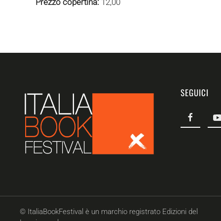
Prezzo copertina:
12,00
SEGUICI
© ItaliaBookFestival è un marchio registrato Edizioni del