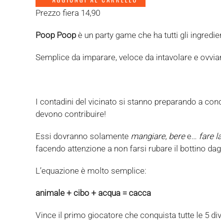
Prezzo fiera 14,90
Poop Poop
è un party game che ha tutti gli ingredi
Semplice da imparare, veloce da intavolare e ovvi
I contadini del vicinato si stanno preparando a conci
devono contribuire!
Essi dovranno solamente
mangiare
,
bere
e…
fare l
facendo attenzione a non farsi rubare il bottino dagl
L’equazione è molto semplice:
animale + cibo + acqua = cacca
Vince il primo giocatore che conquista tutte le 5 di