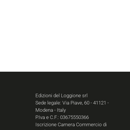
Edizioni del Loggione srl
Sede legale: Via Piave, 60 - 41121 -
Modena - Italy
P.Iva e C.F.: 03675550366
Iscrizione Camera Commercio di