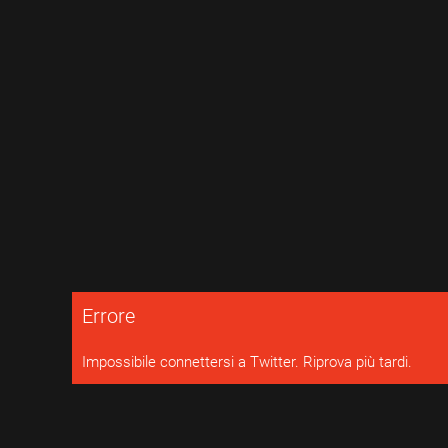
Skip to main content
Errore
Impossibile connettersi a Twitter. Riprova più tardi.