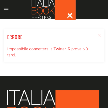
Skip to main content
ERRORE
Impossibile connettersi a Twitter. Riprova più
tardi.