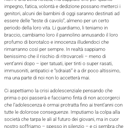
impegno, fatica, volontà e dedizione possano metterci i
genitori, alcuni dei bambini di oggi saranno destinati ad
essere delle “teste di cavolo”, almeno per un certo
periodo della loro vita. Li guardiamo, li teniamo in
braccio, cambiamo loro il pannolino annusando il loro
profumo di borotalco e innocenza illudendoci che
rimarranno così per sempre. In realtà sappiamo
benissimo che il rischio di ritrovarceli – meno di
vent’anni dopo – iper tatuati, iper tinti o super rasati,
immusoniti, antipatici e “sdraiati” è a dir poco altissimo,
ma una parte di noi non lo accetterà mai.
Ci aspettiamo la crisi adolescenziale pensando che
prima o poi passerà e facciamo finta di non accorgerci
che l’adolescenza è ormai protratta fino ai trent’anni con
tutte le dolorose conseguenze. Imputiamo la colpa alla
società che tarpa le ali al futuro dei giovani, ma in cuor
nostro soffriamo – spesso in silenzio – e ci sembra che