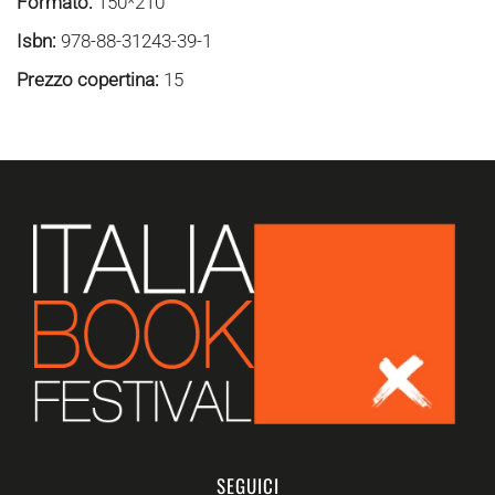
Formato:
150*210
Isbn:
978-88-31243-39-1
Prezzo copertina:
15
SEGUICI