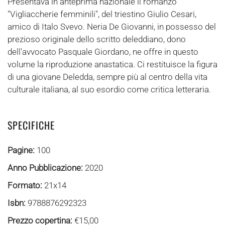
Presentava in anteprima nazionale il romanzo
"Vigliaccherie femminili", del triestino Giulio Cesari,
amico di Italo Svevo. Neria De Giovanni, in possesso del
prezioso originale dello scritto deleddiano, dono
dell'avvocato Pasquale Giordano, ne offre in questo
volume la riproduzione anastatica. Ci restituisce la figura
di una giovane Deledda, sempre più al centro della vita
culturale italiana, al suo esordio come critica letteraria.
SPECIFICHE
Pagine:
100
Anno Pubblicazione:
2020
Formato:
21x14
Isbn:
9788876292323
Prezzo copertina:
€15,00