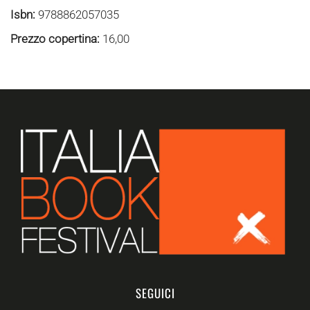
Isbn:
9788862057035
Prezzo copertina:
16,00
SEGUICI