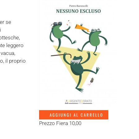
per se
i
ottesche,
nte leggero
 vacua,
, il proprio
AGGIUNGI AL CARRELLO
Prezzo Fiera 10,00