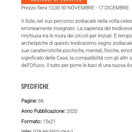
Prezzo fiera 12,00 30 NOVEMBRE - 17 DICEMBRE
Il Sole, nel suo percorso zodiacale nella volta cele
erroneamente insegnato. La sapienza del tredicesimo
rinchiusa tra le mura dei circoli per iniziati. È tem
archetipiche di questo tredicesimo segno zodiacale. I
sue caratteristiche psichiche, mentali, fisiche, emot
significato delle Case, la compatibilità con gli altri 
dell’Ofiuco. Il tutto per porre le basi di una nuova As
SPECIFICHE
Pagine:
66
Anno Pubblicazione:
2020
Formato:
15x21
Isbn:
978-88-5501-064-1