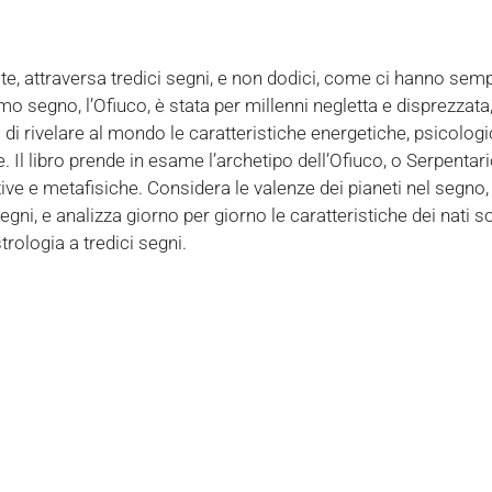
ste, attraversa tredici segni, e non dodici, come ci hanno sem
 segno, l’Ofiuco, è stata per millenni negletta e disprezzata
po di rivelare al mondo le caratteristiche energetiche, psicolog
l libro prende in esame l’archetipo dell’Ofiuco, o Serpentario,
ive e metafisiche. Considera le valenze dei pianeti nel segno, 
segni, e analizza giorno per giorno le caratteristiche dei nati s
trologia a tredici segni.