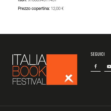
Prezzo copertina:
12,00 €
SEGUICI