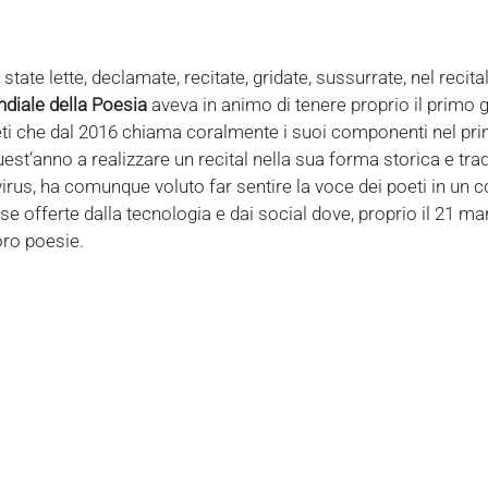
ate lette, declamate, recitate, gridate, sussurrate, nel recit
diale della Poesia
aveva in animo di tenere proprio il primo g
ti che dal 2016 chiama coralmente i suoi componenti nel pr
est’anno a realizzare un recital nella sua forma storica e trad
irus, ha comunque voluto far sentire la voce dei poeti in un co
se offerte dalla tecnologia e dai social dove, proprio il 21 ma
loro poesie.