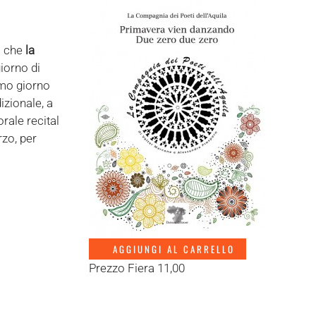
al che
la
iorno di
imo giorno
izionale, a
rale recital
rzo, per
AGGIUNGI AL CARRELLO
Prezzo Fiera 11,00