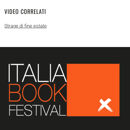
VIDEO CORRELATI
Strage di fine estate