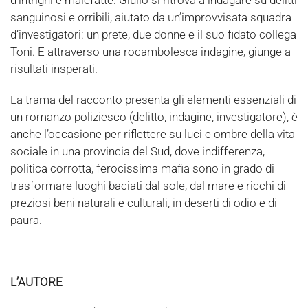
d’intrighi e malefatte. Giulio si ritrova a indagare su delitti
sanguinosi e orribili, aiutato da un’improvvisata squadra
d’investigatori: un prete, due donne e il suo fidato collega
Toni. E attraverso una rocambolesca indagine, giunge a
risultati insperati.
La trama del racconto presenta gli elementi essenziali di
un romanzo poliziesco (delitto, indagine, investigatore), è
anche l’occasione per riflettere su luci e ombre della vita
sociale in una provincia del Sud, dove indifferenza,
politica corrotta, ferocissima mafia sono in grado di
trasformare luoghi baciati dal sole, dal mare e ricchi di
preziosi beni naturali e culturali, in deserti di odio e di
paura.
L’AUTORE