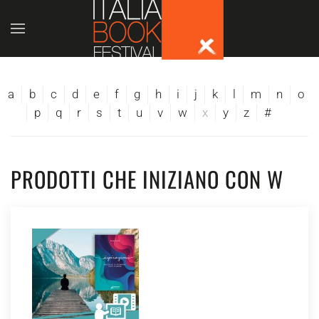
Skip to main content
a
b
c
d
e
f
g
h
i
j
k
l
m
n
o
p
q
r
s
t
u
v
w
x
y
z
#
PRODOTTI CHE INIZIANO CON W