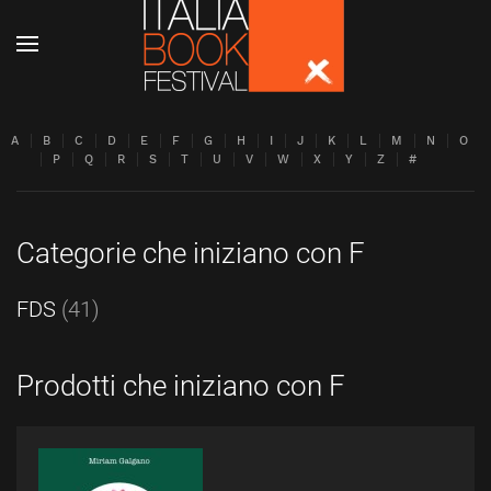
Skip to main content
A
B
C
D
E
F
G
H
I
J
K
L
M
N
O
P
Q
R
S
T
U
V
W
X
Y
Z
#
Categorie che iniziano con F
FDS
(41)
Prodotti che iniziano con F