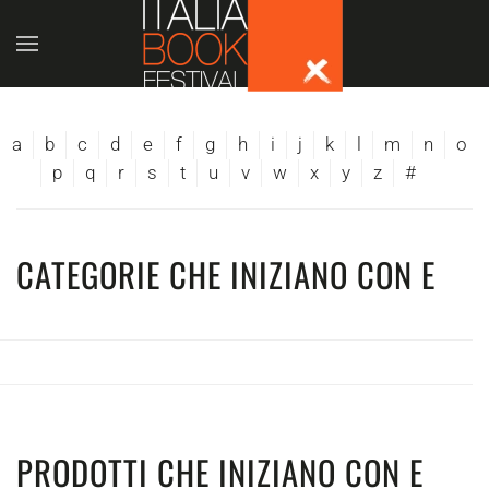
Skip to main content
a
b
c
d
e
f
g
h
i
j
k
l
m
n
o
p
q
r
s
t
u
v
w
x
y
z
#
CATEGORIE CHE INIZIANO CON E
PRODOTTI CHE INIZIANO CON E