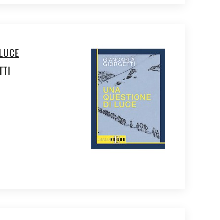
 LUCE
TTI