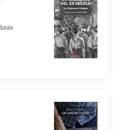
Y
turale