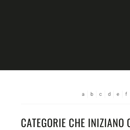
Skip to main content
a
b
c
d
e
f
CATEGORIE CHE INIZIANO 