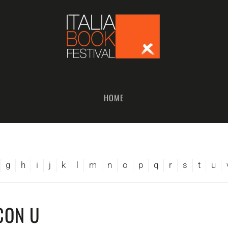
HOME
g
h
i
j
k
l
m
n
o
p
q
r
s
t
u
CON U