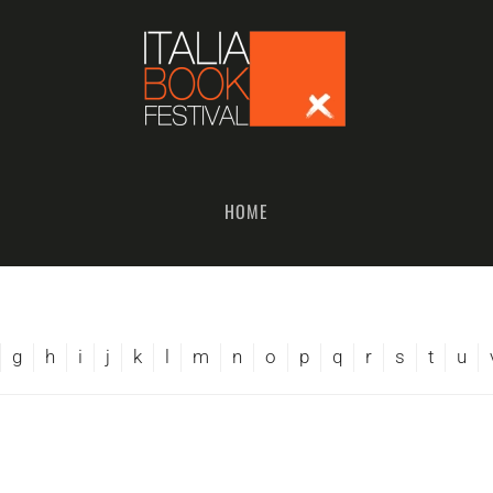
HOME
g
h
i
j
k
l
m
n
o
p
q
r
s
t
u