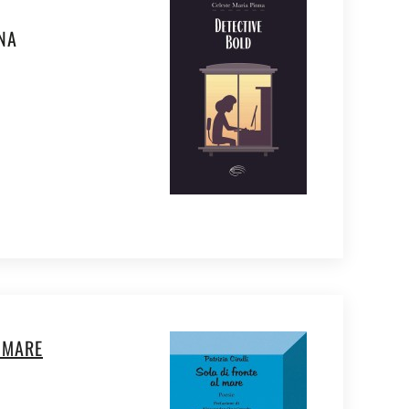
NA
 MARE