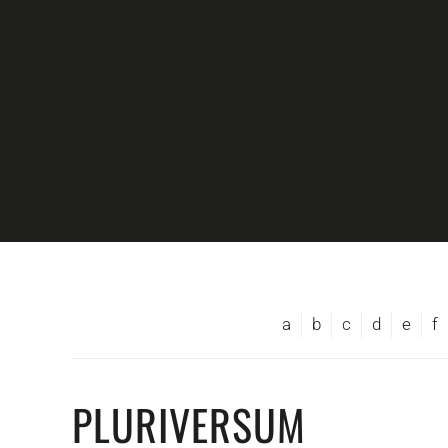
Skip to main content
a
b
c
d
e
f
PLURIVERSUM