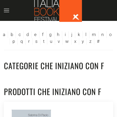
Skip to main content
a
b
c
d
e
f
g
h
i
j
k
l
m
n
o
p
q
r
s
t
u
v
w
x
y
z
#
CATEGORIE CHE INIZIANO CON F
PRODOTTI CHE INIZIANO CON F