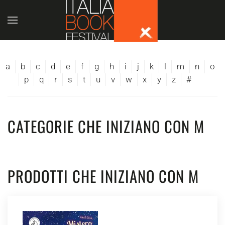
Skip to main content
a
b
c
d
e
f
g
h
i
j
k
l
m
n
o
p
q
r
s
t
u
v
w
x
y
z
#
CATEGORIE CHE INIZIANO CON M
PRODOTTI CHE INIZIANO CON M