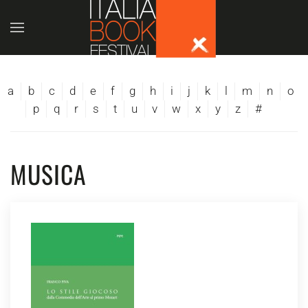
Skip to main content
a
b
c
d
e
f
g
h
i
j
k
l
m
n
o
p
q
r
s
t
u
v
w
x
y
z
#
MUSICA