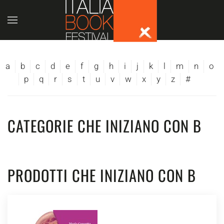
Skip to main content
a
b
c
d
e
f
g
h
i
j
k
l
m
n
o
p
q
r
s
t
u
v
w
x
y
z
#
CATEGORIE CHE INIZIANO CON B
PRODOTTI CHE INIZIANO CON B