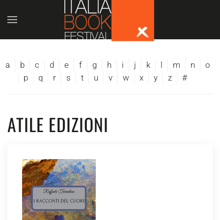
Skip to main content
a
b
c
d
e
f
g
h
i
j
k
l
m
n
o
p
q
r
s
t
u
v
w
x
y
z
#
ATILE EDIZIONI