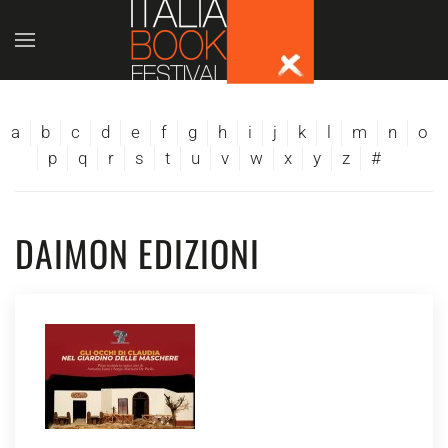
Skip to main content
a
b
c
d
e
f
g
h
i
j
k
l
m
n
o
p
q
r
s
t
u
v
w
x
y
z
#
DAIMON EDIZIONI