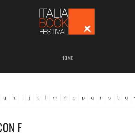
HOME
g
h
i
j
k
l
m
n
o
p
q
r
s
t
u
CON F