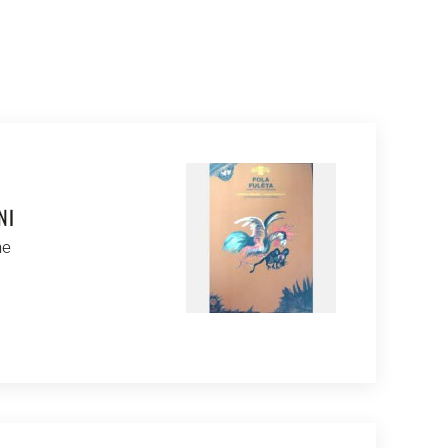
NI
ne