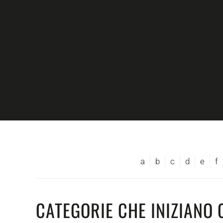
Skip to main content
a
b
c
d
e
f
CATEGORIE CHE INIZIANO 