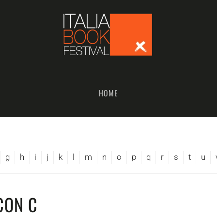
HOME
g
h
i
j
k
l
m
n
o
p
q
r
s
t
u
CON C