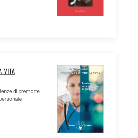
A VITA
rienze di premorte
 personale