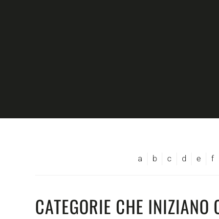
Skip to main content
a
b
c
d
e
f
CATEGORIE CHE INIZIANO 