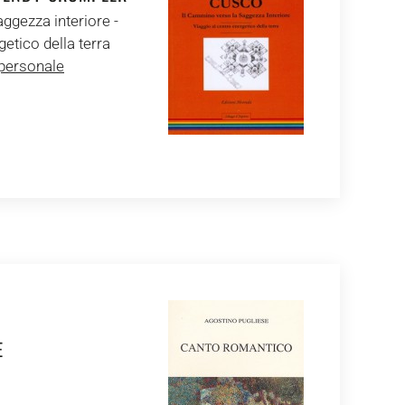
ggezza interiore -
getico della terra
 personale
E