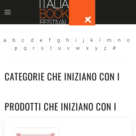
Skip to main content
a
b
c
d
e
f
g
h
i
j
k
l
m
n
o
p
q
r
s
t
u
v
w
x
y
z
#
CATEGORIE CHE INIZIANO CON I
PRODOTTI CHE INIZIANO CON I