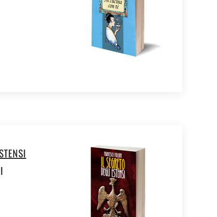
STENSI
I