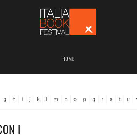
HOME
g
h
i
j
k
l
m
n
o
p
q
r
s
t
u
CON I