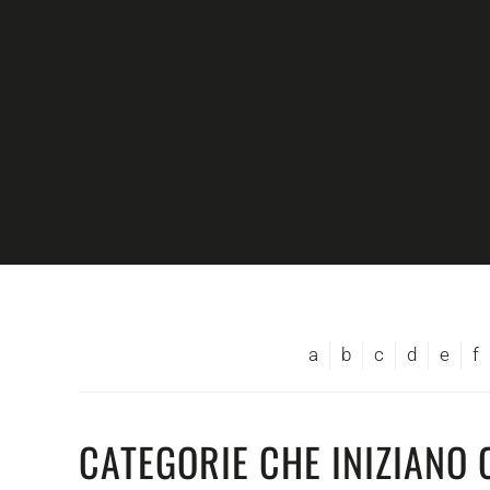
Skip to main content
a
b
c
d
e
f
CATEGORIE CHE INIZIANO 