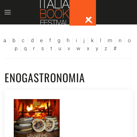
Skip to main content
a
b
c
d
e
f
g
h
i
j
k
l
m
n
o
p
q
r
s
t
u
v
w
x
y
z
#
ENOGASTRONOMIA